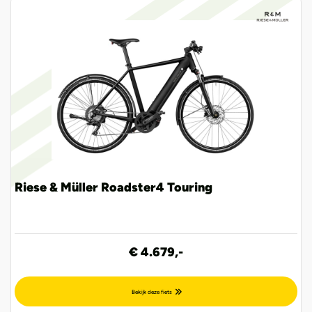
Riese & Müller Roadster4 Touring
€ 4.679,-
Bekijk deze fiets