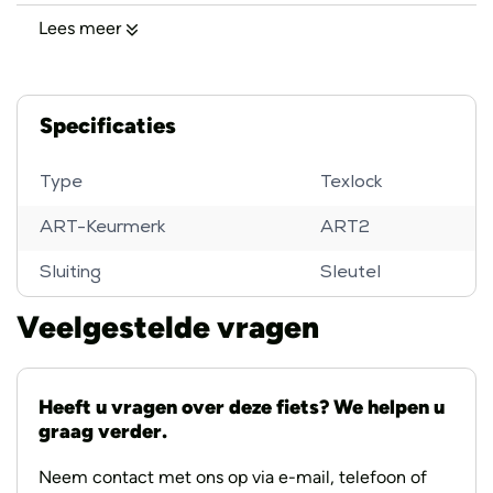
functie en beschermt zo tegen aanvallen met
Lees meer
betonscharen, vuur of zagen. De balans tussen
materiaalgebruik en praktische vereisten is optimaal op
elkaar afgestemd en uitgebreid getest. In de 2.0-versie
Specificaties
werd vooral de zaagweerstand aanzienlijk verbeterd.
Type
Texlock
Als kwaliteitsnorm zien we de DIN SPEC 60016, die
ART-Keurmerk
ART2
speciaal is ontwikkeld voor beveiliging op textielbasis.
Sluiting
Sleutel
Veelgestelde vragen
Heeft u vragen over deze fiets? We helpen u
graag verder.
Neem contact met ons op via e-mail, telefoon of