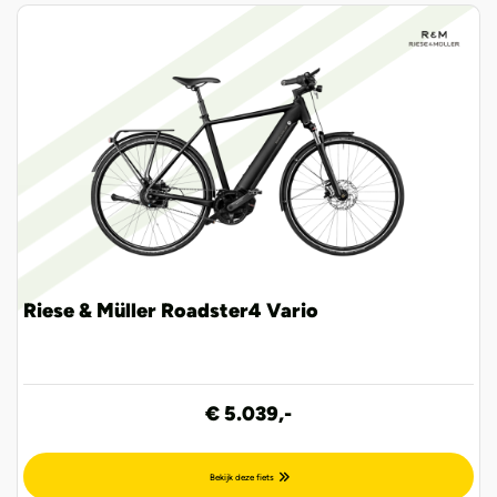
Riese & Müller Roadster4 Vario
€ 5.039,-
Bekijk deze fiets