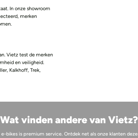
taat. In onze showroom
lecteerd, merken
komen.
an. Vietz test de merken
amheid en veiligheid.
er, Kalkhoff, Trek,
Wat vinden andere van Vietz?
-bikes is premium service. Ontdek net als onze klanten deze