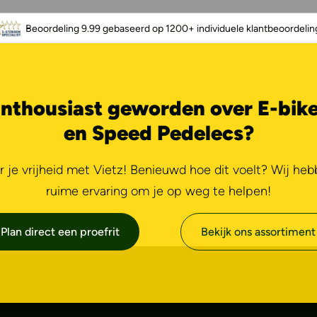
Beoordeling 9.99 gebaseerd op 1200+ individuele klantbeoordelin
nthousiast geworden over E-bik
en Speed Pedelecs?
r je vrijheid met Vietz! Benieuwd hoe dit voelt? Wij he
ruime ervaring om je op weg te helpen!
Plan direct een proefrit
Bekijk ons assortiment