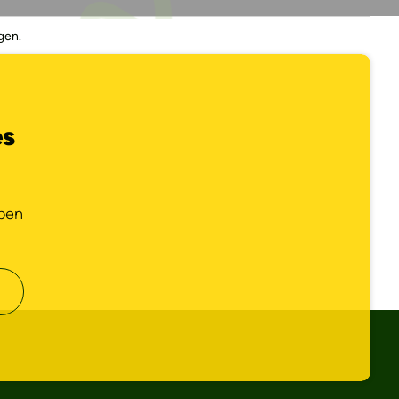
gen.
es
bben