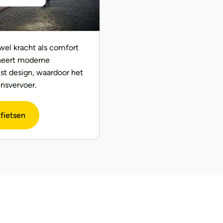
wel kracht als comfort
neert moderne
st design, waardoor het
insvervoer.
fietsen