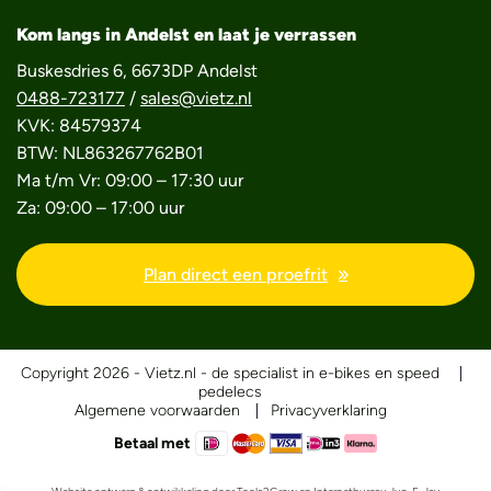
Kom langs in Andelst en laat je verrassen
Buskesdries 6, 6673DP Andelst
0488-723177
/
sales@vietz.nl
KVK: 84579374
BTW: NL863267762B01
Ma t/m Vr: 09:00 – 17:30 uur
Za: 09:00 – 17:00 uur
Plan direct een proefrit
Copyright 2026 - Vietz.nl - de specialist in e-bikes en speed
pedelecs
Algemene voorwaarden
Privacyverklaring
Betaal met