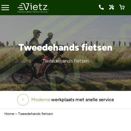
Tweedehands fietsen
Tweedehands fietsen
Moderne
Altijd
gratis
werkplaats met snelle service
vervangend vervoer
Home
–
Tweedehands fietsen