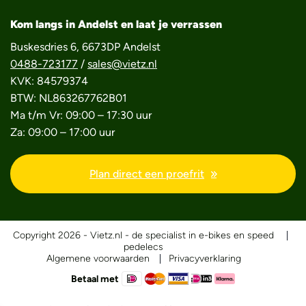
Kom langs in Andelst en laat je verrassen
Buskesdries 6, 6673DP Andelst
0488-723177
/
sales@vietz.nl
KVK: 84579374
BTW: NL863267762B01
Ma t/m Vr: 09:00 – 17:30 uur
Za: 09:00 – 17:00 uur
Plan direct een proefrit
Copyright 2026 - Vietz.nl - de specialist in e-bikes en speed
pedelecs
Algemene voorwaarden
Privacyverklaring
Betaal met