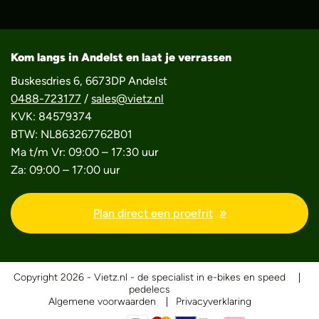
Kom langs in Andelst en laat je verrassen
Buskesdries 6, 6673DP Andelst
0488-723177
/
sales@vietz.nl
KVK: 84579374
BTW: NL863267762B01
Ma t/m Vr: 09:00 – 17:30 uur
Za: 09:00 – 17:00 uur
Plan direct een proefrit
Copyright 2026 - Vietz.nl - de specialist in e-bikes en speed
pedelecs
Algemene voorwaarden
Privacyverklaring