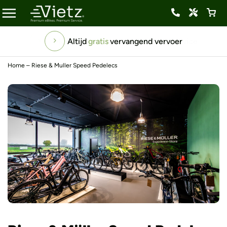
Altijd
gratis
vervangend vervoer
Home
–
Riese & Muller Speed Pedelecs