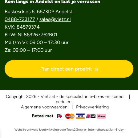
Kom langs in Andelst en laat je verrassen
Buskesdries 6, 6673DP Andelst
0488-723177
/
sales@vietz.nl
KVK: 84579374
BTW: NL863267762B01
Ma t/m Vr: 09:00 – 17:30 uur
Za: 09:00 – 17:00 uur
Plan direct een proefrit
Copyright 2026 - Vietz.nl - de specialist in e-bikes en speed
pedelecs
Algemene voorwaarden
Privacyverklaring
Betaal met
Website ontwerp & ontwikkeling door
Tools2Grow
en
Internetbureau Jun-E-Jay