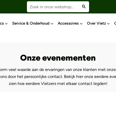
Eerdere Event
cs
Service & Onderhoud
Accessoires
Over Vietz
Wij maakten onze klanten speciaal.
t het aantal Vietzers, lees snel verder en zie hoe andere 
met elkaar maakten!
Onze evenementen
orm veel waarde aan de ervaringen van onze klanten met onze
ns door het persoonlijke contact. Bekijk hier onze eerdere ev
zien hoe eerdere Vietzers met elkaar contact legden!