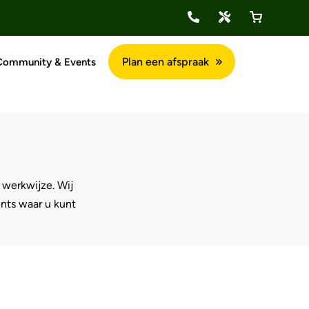
s
Plan een afspraak
Community & Events
Vietzers kennis
 werkwijze. Wij
ents waar u kunt