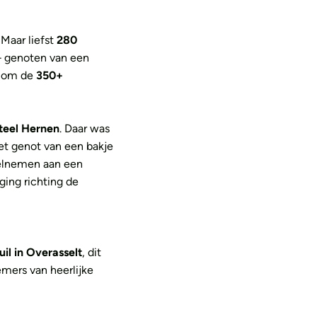
Maar liefst
280
 – genoten van een
en om de
350+
teel Hernen
. Daar was
het genot van een bakje
eelnemen aan een
ging richting de
il in Overasselt
, dit
emers van heerlijke