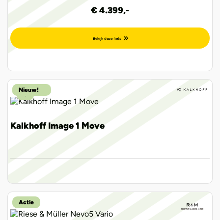
€ 4.399,-
Bekijk deze fiets
2.399,00
Nieuw!
€
Kalkhoff Image 1 Move
Actie