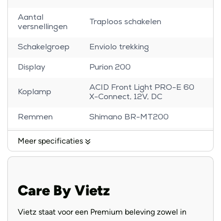
Aantal
Traploos schakelen
versnellingen
Schakelgroep
Enviolo trekking
Display
Purion 200
ACID Front Light PRO-E 60
Koplamp
X-Connect, 12V, DC
Remmen
Shimano BR-MT200
Schwalbe Big Apple, Active,
Meer specificaties
Banden
55-622
Voorvork
SR Suntour NX1-32
Care By Vietz
Handvatten
ACID Travel Comfort Gripshift
Zadel
ACID Shen Pro
Vietz staat voor een Premium beleving zowel in