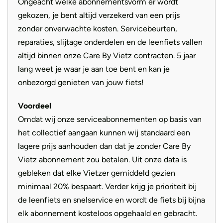
Ongeacht welke abonnementsvorm er wordt
gekozen, je bent altijd verzekerd van een prijs
Toelaatbaar
180 kg
Comfort
gewicht
zonder onverwachte kosten. Servicebeurten,
reparaties, slijtage onderdelen en de leenfiets vallen
Aandrijving
Ketting
Kalkhoff heeft bij de Endeavour 5+ Advance duidelijk niet
altijd binnen onze Care By Vietz contracten. 5 jaar
bezuinigd op rijcomfort. De fiets is voorzien van een
Type aandrijving
Shimano CN-LG500
lang weet je waar je aan toe bent en kan je
luchtgeveerde voorvork van Suntour
, die oneffenheden
onbezorgd genieten van jouw fiets!
Selle Royal Lookin Evo
Zadel
veel soepeler wegfiltert dan standaard vering. Dit zorgt,
Stracciatella
Voordeel
samen met de brede banden, voor maximale controle.
Drager
MIK HD Rear Carrier
Omdat wij onze serviceabonnementen op basis van
Daarnaast is de fiets uitgerust met het
Bosch Kiox 300
het collectief aangaan kunnen wij standaard een
display
(inclusief LED Remote). Dankzij het
Bosch Smart
Remschijf
voor: 180 mm achter 180 mm
lagere prijs aanhouden dan dat je zonder Care By
System
koppel je eenvoudig je smartphone en kun je
Type
Endeavour 5+ Advance
Vietz abonnement zou betalen. Uit onze data is
navigatie-aanwijzingen direct op je kleurenscherm zien.
gebleken dat elke Vietzer gemiddeld gezien
minimaal 20% bespaart. Verder krijg je prioriteit bij
Landelijke haal- en brengservice
de leenfiets en snelservice en wordt de fiets bij bijna
elk abonnement kosteloos opgehaald en gebracht.
Met het Care by Vietz-abonnement kun je kiezen voor het