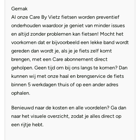
landelijke haal- en brengservicepakket. Mocht het
Gemak
voorkomen dat er bijvoorbeeld een lekke band wordt
Al onze Care By Vietz fietsen worden preventief
gereden en je hebt geen tijd om langs te komen? Dan
onderhouden waardoor je geniet van minder issues
staan we binnen 5 werkdagen bij je op de stoep.
Kortom:
en altijd zonder problemen kan fietsen! Mocht het
afstand is voor ons geen probleem!
voorkomen dat er bijvoorbeeld een lekke band wordt
gereden dan wordt je, als je je fiets zelf komt
brengen, met een Care abonnement direct
geholpen. Geen tijd om bij ons langs te komen? Dan
kunnen wij met onze haal en brengservice de fiets
binnen 5 werkdagen thuis of op een ander adres
ophalen.
Benieuwd naar de kosten en alle voordelen? Ga dan
naar het visuele overzicht, zodat je alles direct op
een rijtje hebt.