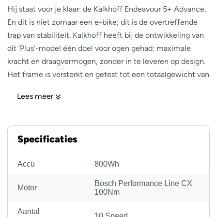
Hij staat voor je klaar: de Kalkhoff Endeavour 5+ Advance.
En dit is niet zomaar een e-bike; dit is de overtreffende
trap van stabiliteit. Kalkhoff heeft bij de ontwikkeling van
dit ‘Plus’-model één doel voor ogen gehad: maximale
kracht en draagvermogen, zonder in te leveren op design.
Het frame is versterkt en getest tot een totaalgewicht van
maar liefst 180 kg, terwijl de kabels strak zijn weggewerkt
Lees meer
in de stuurpen. Een e-bike die staat als een huis.
Aandrijving
Specificaties
Met de krachtige
Bosch Performance Line CX-motor
Accu
800Wh
(Smart System) vlieg je moeiteloos elke heuvel op, zelfs
met volle bepakking. Waar standaard e-bikes vaak stoppen
Bosch Performance Line CX
Motor
100Nm
bij 500 of 625 Wh, is de Endeavour 5+ Advance uitgerust
met de gloednieuwe
Bosch 800 Wh accu
. Dit is een
Aantal
10 Speed