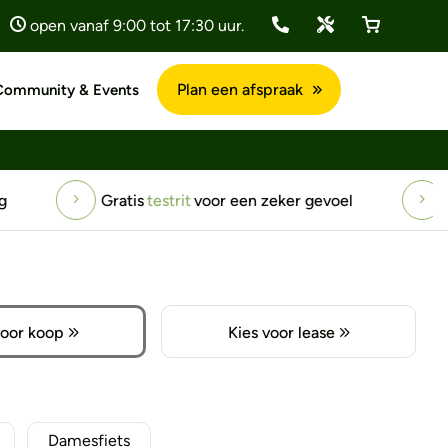
open vanaf 9:00 tot 17:30 uur.
Plan een afspraak
Community & Events
een zeker gevoel
1194+ positieve
reviews
voor koop
Kies voor lease
Damesfiets