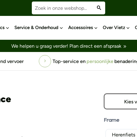
cs
Service & Onderhoud
Accessoires
Over Vietz
We helpen u graag verder!
Plan direct een afspraak
ice en
persoonlijke
benadering
Gratis
testrit
voor 
nce
Kies 
Frame
Herenfiets