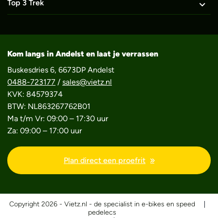
Top 3 Trek
Kom langs in Andelst en laat je verrassen
Buskesdries 6, 6673DP Andelst
0488-723177
/
sales@vietz.nl
KVK: 84579374
BTW: NL863267762B01
Ma t/m Vr: 09:00 – 17:30 uur
Za: 09:00 – 17:00 uur
Plan direct een proefrit
Copyright 2026 - Vietz.nl - de specialist in e-bikes en speed
pedelecs