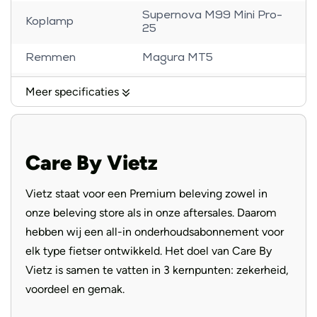
Supernova M99 Mini Pro-
Koplamp
25
Remmen
Magura MT5
Banden
Schwalbe Super moto
Meer specificaties
Voorvork
Fox AWL 34
Handvatten
Ergon ergonomic
Care By Vietz
Selle Royal New Lookin
Zadel
Male Eco
Vietz staat voor een Premium beleving zowel in
onze beleving store als in onze aftersales. Daarom
Aandrijving
Riem
hebben wij een all-in onderhoudsabonnement voor
elk type fietser ontwikkeld. Het doel van Care By
Vietz is samen te vatten in 3 kernpunten: zekerheid,
voordeel en gemak.