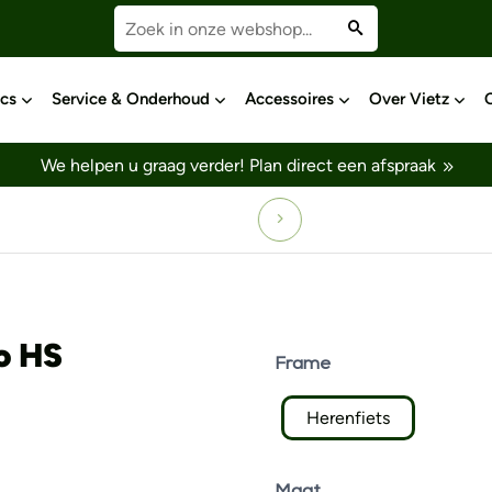
cs
Service & Onderhoud
Accessoires
Over Vietz
We helpen u graag verder!
Plan direct een afspraak
o HS
Frame
Herenfiets