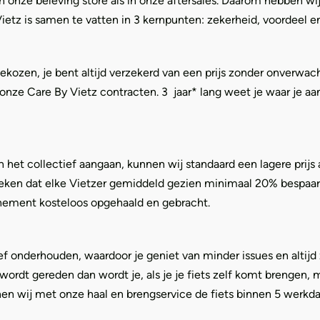
n onze beleving store als in onze aftersales. Daarom hebben w
Vietz is samen te vatten in 3 kernpunten: zekerheid, voordeel 
en, je bent altijd verzekerd van een prijs zonder onverwachte
n onze Care By Vietz contracten. 3 jaar* lang weet je waar je a
het collectief aangaan, kunnen wij standaard een lagere prijs
ken dat elke Vietzer gemiddeld gezien minimaal 20% bespaart. Ve
onnement kosteloos opgehaald en gebracht.
ef onderhouden, waardoor je geniet van minder issues en altij
wordt gereden dan wordt je, als je je fiets zelf komt brengen
en wij met onze haal en brengservice de fiets binnen 5 werkda