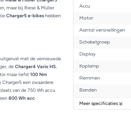
Accu
n, maar bij Riese & Müller
tie
Charger5 e-bikes
hebben
Motor
Aantal versnellingen
Schakelgroep
Display
 uitgerust met de vernieuwde
nger, de
Charger4 Vario HS
,
Koplamp
or maar liefst
100 Nm
Remmen
 de Charger5 een zwaardere
 plaats van de 750 Wh accu
Banden
 een
800 Wh acc
Voorvork
Meer specificaties
Handvatten
Zadel