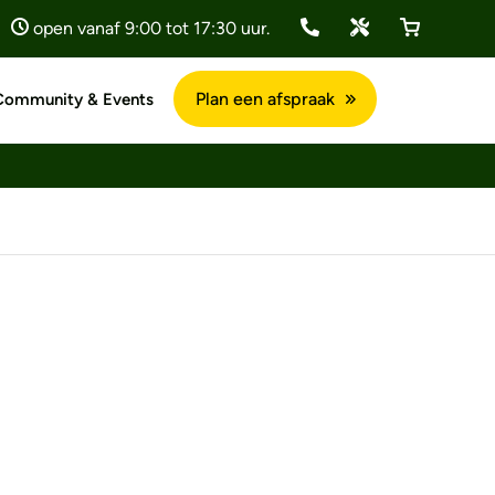
open vanaf 9:00 tot 17:30 uur.
Plan een afspraak
Community & Events