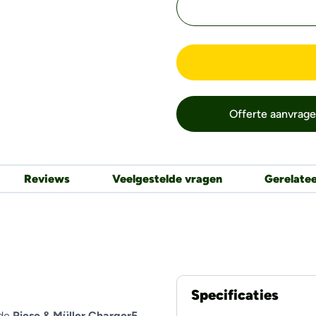
Offerte aanvrag
Reviews
Veelgestelde vragen
Gerelate
Specificaties
wde
Riese & Müller Charger5