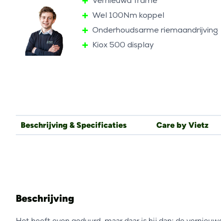
Vernieuwd frame
Wel 100Nm koppel
Onderhoudsarme riemaandrijving
Kiox 500 display
Beschrijving & Specificaties
Care by Vietz
Beschrijving
Het heeft even geduurd, maar daar is hij dan: de vernieu