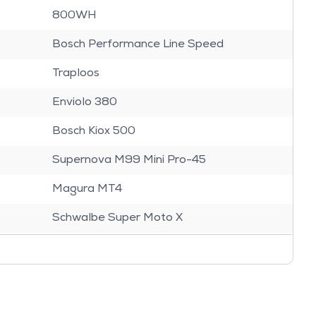
800WH
Bosch Performance Line Speed
Traploos
Enviolo 380
Bosch Kiox 500
Supernova M99 Mini Pro-45
Magura MT4
Schwalbe Super Moto X
Suntour Mobie 34
Ergon Ergonomic
Selle Royal New Lookin