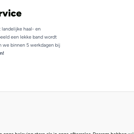
rvice
landelijke haal- en
beeld een lekke band wordt
an we binnen 5 werkdagen bij
m!