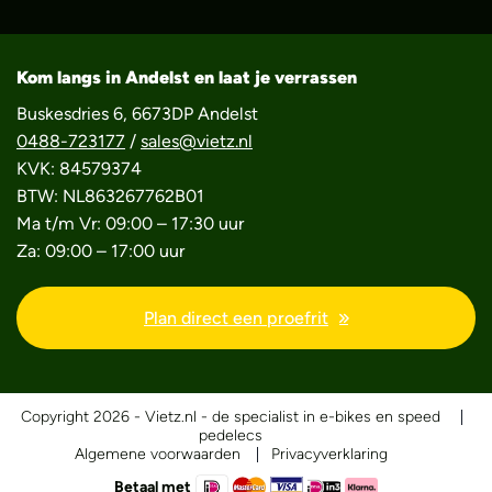
Kom langs in Andelst en laat je verrassen
Buskesdries 6, 6673DP Andelst
0488-723177
/
sales@vietz.nl
KVK: 84579374
BTW: NL863267762B01
Ma t/m Vr: 09:00 – 17:30 uur
Za: 09:00 – 17:00 uur
Plan direct een proefrit
Copyright 2026 - Vietz.nl - de specialist in e-bikes en speed
pedelecs
Algemene voorwaarden
Privacyverklaring
Betaal met