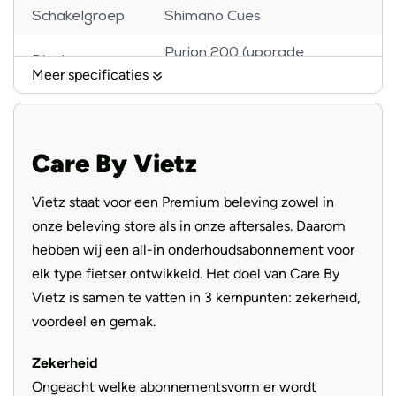
De motor
Schakelgroep
Shimano Cues
Purion 200 (upgrade
Display
mogelijk)
De Riese & Müller Homage5 GT Touring beschikt over de
Meer specificaties
Bosch Performance Line CX motor, met een koppel tot 85
Koplamp
Supernova M99 Mini Pro-25
Nm. Deze middenmoter zorgt voor een krachtige, maar
Tektro TRP HD-EU835 disc
natuurlijke ondersteuning, zelfs op steile hellingen. Dankzij
Remmen
Care By Vietz
brake
het slimme motorbeheer en de combinatie met het
Enviolo systeem schakelt de fiets traploos en vloeiend,
Schwalbe Super Moto-X 62-
Vietz staat voor een Premium beleving zowel in
Banden
584 Reflex
zonder dat je hoeft te stoppen met trappen. Ideaal voor
onze beleving store als in onze aftersales. Daarom
stadsverkeer én avontuurlijke ritten in heuvelachtig
Binnenband
hebben wij een all-in onderhoudsabonnement voor
Schwalbe AV21
terrein.
elk type fietser ontwikkeld. Het doel van Care By
Federgabel Fox AWL 34, Air,
Voorvork
Vietz is samen te vatten in 3 kernpunten: zekerheid,
120mm
De aandrijving
voordeel en gemak.
Voorblad
39T
Zekerheid
De Touring-uitvoering maakt gebruik van een
klassieke
Handvatten
Ergon Ergonomic
Ongeacht welke abonnementsvorm er wordt