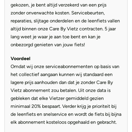
Shimano Deore 11-speed derailleurversnelling
. Dit
gekozen, je bent altijd verzekerd van een prijs
Zadel
Ergon SF10 Gel
systeem is licht, direct en sportief. Het brede
zonder onverwachte kosten. Servicebeurten,
versnellingsbereik zorgt ervoor dat je altijd de juiste
Aandrijving
Riem
reparaties, slijtage onderdelen en de leenfiets vallen
cadans kunt vinden, zowel in vlakke stadsomgevingen als
altijd binnen onze Care By Vietz contracten. 5 jaar
op steile hellingen. De mechanische overbrenging is
lang weet je waar je aan toe bent en kan je
eenvoudig te onderhouden en biedt een vertrouwde en
onbezorgd genieten van jouw fiets!
precieze schakelervaring.
Voordeel
De accu
Omdat wij onze serviceabonnementen op basis van
het collectief aangaan kunnen wij standaard een
lagere prijs aanhouden dan dat je zonder Care By
De Homage5 GT Touring is uitgerust met een krachtige
Vietz abonnement zou betalen. Uit onze data is
Bosch PowerTube 800 en optioneel 250Wh extra bij te
gebleken dat elke Vietzer gemiddeld gezien
bestellen. Deze geïntegreerde accu is netjes in het frame
minimaal 20% bespaart. Verder krijg je prioriteit bij
verwerkt en kunnen eenvoudig worden verwijderd of
de leenfiets en snelservice en wordt de fiets bij bijna
direct worden opgeladen in de fiets. Dankzij het grote
elk abonnement kosteloos opgehaald en gebracht.
bereik kun je met een gerust hart lange ritten maken, zelfs