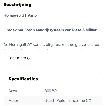
Beschrijving
Homage5 GT Vario
Ontdek het Bosch aandrijfsysteem van Riese & Müller!
De Homage5 GT Vario is uitgerust met de geavanceerde
Bosch Performance Line CX motor – een krachtig en
intelligent systeem dat staat voor betrouwbaarheid,
Lees meer
veelzijdigheid en maximaal rijcomfort. Deze technologie
van Bosch biedt een naadloze rijervaring, met een
krachtige ondersteuning die zich intuïtief aanpast aan je
Specificaties
rijstijl. Dankzij de traploze Enviolo-naafversnelling en de
onderhoudsarme riemaandrijving ervaar je altijd een
Accu
800 Wh
soepele overbrenging zonder onderbrekingen. De
Motor
Bosch Performance line CX
combinatie van deze onderdelen maakt de Homage5