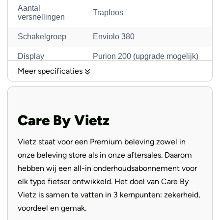
Vario een perfecte metgezel voor zowel dagelijkse ritten
Aantal
Traploos
versnellingen
als langere tochten.
Schakelgroep
Enviolo 380
Wat maakt deze elektrische fiets uniek?
Display
Purion 200 (upgrade mogelijk)
Meer specificaties
Koplamp
Supernova M99 Mini Pro-25
De motor
Tektro TRP HD-EU835 disc
Remmen
brake
De Riese & Müller Homage5 Vario beschikt over de Bosch
Care By Vietz
Performance Line CX motor, met een koppel tot 85 Nm.
Schwalbe Super Moto-X 62-
Banden
584 Reflex
Deze middenmoter zorgt voor een krachtige, maar
Vietz staat voor een Premium beleving zowel in
natuurlijke ondersteuning, zelfs op steile hellingen. Dankzij
Binnenband
Schwalbe AV21
onze beleving store als in onze aftersales. Daarom
het slimme motorbeheer en de combinatie met het
hebben wij een all-in onderhoudsabonnement voor
Federgabel Fox AWL 34, Air,
Enviolo systeem schakelt de fiets traploos en vloeiend,
Voorvork
elk type fietser ontwikkeld. Het doel van Care By
120mm
zonder dat je hoeft te stoppen met trappen. Ideaal voor
Vietz is samen te vatten in 3 kernpunten: zekerheid,
Voorblad
39T
stadsverkeer én avontuurlijke ritten in heuvelachtig
voordeel en gemak.
terrein.