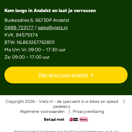
Kom langs in Andelst en laat je verrassen
Buskesdries 6, 6673DP Andelst
0488-723177
/
sales@vietz.nl
KVK: 84579374
BTW: NL863267762B01
Ma t/m Vr: 09:00 – 17:30 uur
Za: 09:00 – 17:00 uur
Plan direct een proefrit
Copyright 2026 - Vietz.nl - de specialist in e-bikes en speed
pedelecs
Algemene voorwaarden
Privacyverklaring
Betaal met
Website ontwerp & ontwikkeling door
Tools2Grow
en
Internetbureau Jun-E-Jay