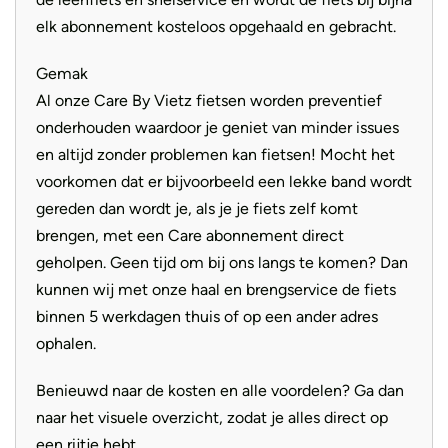
bestellen. Deze geïntegreerde accu is netjes in het frame
elk abonnement kosteloos opgehaald en gebracht.
verwerkt en kunnen eenvoudig worden verwijderd of
direct worden opgeladen in de fiets. Dankzij het grote
Gemak
bereik kun je met een gerust hart lange ritten maken, zelfs
Al onze Care By Vietz fietsen worden preventief
met maximale ondersteuning.
onderhouden waardoor je geniet van minder issues
en altijd zonder problemen kan fietsen! Mocht het
voorkomen dat er bijvoorbeeld een lekke band wordt
gereden dan wordt je, als je je fiets zelf komt
brengen, met een Care abonnement direct
geholpen. Geen tijd om bij ons langs te komen? Dan
kunnen wij met onze haal en brengservice de fiets
binnen 5 werkdagen thuis of op een ander adres
ophalen.
Benieuwd naar de kosten en alle voordelen? Ga dan
naar het visuele overzicht, zodat je alles direct op
een rijtje hebt.