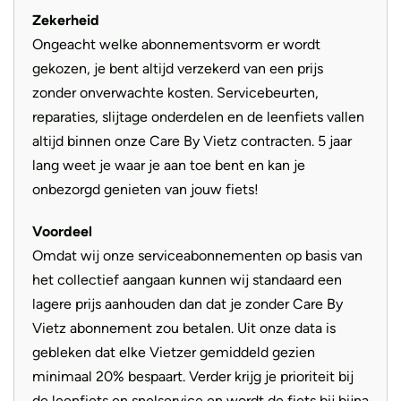
Handvatten
Ergon Ergonomic
Zekerheid
Zadel
Ergon SF10 Gel
Ongeacht welke abonnementsvorm er wordt
De aandrijving
gekozen, je bent altijd verzekerd van een prijs
Aandrijving
Riem
zonder onverwachte kosten. Servicebeurten,
De Enviolo traploze versnellingsnaaf in combinatie met de
reparaties, slijtage onderdelen en de leenfiets vallen
duurzame Gates CDX riemaandrijving zorgt voor
altijd binnen onze Care By Vietz contracten. 5 jaar
onderhoudsarm fietsplezier. Geen schokken bij het
lang weet je waar je aan toe bent en kan je
schakelen, geen roestende ketting en minimale slijtage:
onbezorgd genieten van jouw fiets!
dit systeem is ontworpen voor comfort en duurzaamheid.
De Vario-aandrijving maakt elke rit intuïtief, stil en
Voordeel
bijzonder aangenaam.
Omdat wij onze serviceabonnementen op basis van
het collectief aangaan kunnen wij standaard een
De accu
lagere prijs aanhouden dan dat je zonder Care By
Vietz abonnement zou betalen. Uit onze data is
gebleken dat elke Vietzer gemiddeld gezien
De Homage5 GT Vario is uitgerust met een krachtige
minimaal 20% bespaart. Verder krijg je prioriteit bij
Bosch PowerTube 800 en optioneel 250Wh extra bij te
de leenfiets en snelservice en wordt de fiets bij bijna