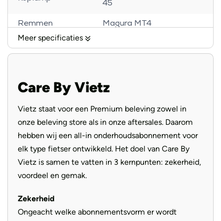
45
Remmen
Magura MT4
Meer specificaties
Banden
Schwalbe Super Moto-X
Voorvork
SR Suntour Mobie34
Care By Vietz
Handvatten
Ergon Ergonomic
Selle Royal Essenza
Vietz staat voor een Premium beleving zowel in
Zadel
Moderate
onze beleving store als in onze aftersales. Daarom
Aandrijving
Riem
hebben wij een all-in onderhoudsabonnement voor
elk type fietser ontwikkeld. Het doel van Care By
Vietz is samen te vatten in 3 kernpunten: zekerheid,
voordeel en gemak.
Zekerheid
Ongeacht welke abonnementsvorm er wordt