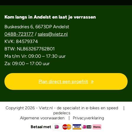
Kom langs in Andelst en laat je verrassen
Buskesdries 6, 6673DP Andelst
0488-723177
/
sales@vietz.nl
KVK: 84579374
BTW: NL863267762B01
Ma t/m Vr: 09:00 – 17:30 uur
Za: 09:00 – 17:00 uur
Plan direct een proefrit
Copyright 2026 - Vietz.nl - de specialist in e-bikes en speed
pedelecs
Algemene voorwaarden
Privacyverklaring
Betaal met