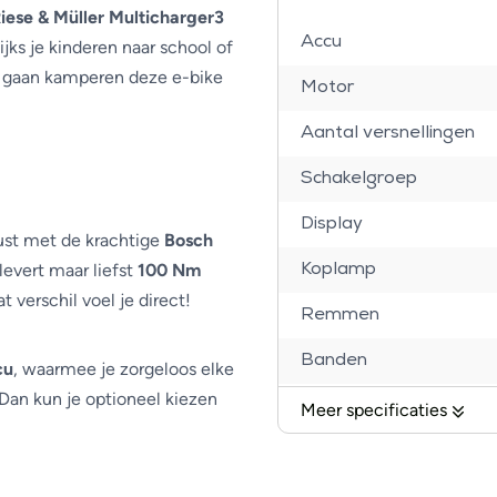
iese & Müller Multicharger3
Accu
ijks je kinderen naar school of
lt gaan kamperen deze e-bike
Motor
Aantal versnellingen
Schakelgroep
Display
rust met de krachtige
Bosch
evert maar liefst
100 Nm
Koplamp
 verschil voel je direct!
Remmen
Banden
cu
, waarmee je zorgeloos elke
 Dan kun je optioneel kiezen
Voorvork
Meer specificaties
Handvatten