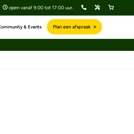
open vanaf 9:00 tot 17:00 uur.
Plan een afspraak
Community & Events