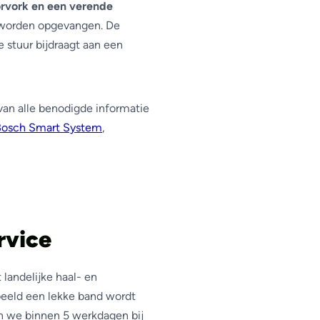
rvork en een verende
worden opgevangen. De
e stuur bijdraagt aan een
t van alle benodigde informatie
Bosch Smart System
,
rvice
landelijke haal- en
beeld een lekke band wordt
an we binnen 5 werkdagen bij