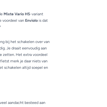
Zadel
Aandrijving
 de
Mixte Vario HS
-variant
te voordeel van
Enviolo
is dat
?
ing bij het schakelen over van
dig. Je draait eenvoudig aan
e zetten. Het extra voordeel
fietst merk je daar niets van
et schakelen altijd soepel en
veel aandacht besteed aan