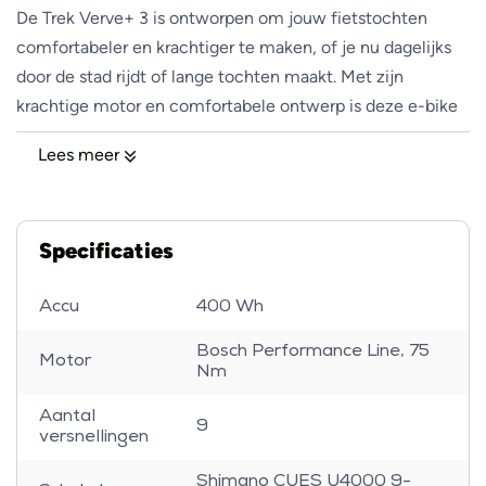
De Trek Verve+ 3 is ontworpen om jouw fietstochten
comfortabeler en krachtiger te maken, of je nu dagelijks
door de stad rijdt of lange tochten maakt. Met zijn
krachtige motor en comfortabele ontwerp is deze e-bike
perfect voor zowel korte ritten als lange dagen in het
Lees meer
zadel.
Bosch Performance Line-motor: Krachtige Ondersteuning
Specificaties
De Bosch Performance Line-motor met 75 Nm koppel
levert krachtige ondersteuning, waardoor je moeiteloos
Accu
400 Wh
kunt accelereren en steile heuvels kunt beklimmen. Of je
nu in de stad fietst of door heuvelachtig terrein rijdt, deze
Bosch Performance Line, 75
Motor
Nm
motor biedt een soepele en krachtige ritervaring die je
ondersteunt bij elke trap.
Aantal
9
versnellingen
400 Wh Accu: Efficiënt en Duurzaam
Shimano CUES U4000 9-