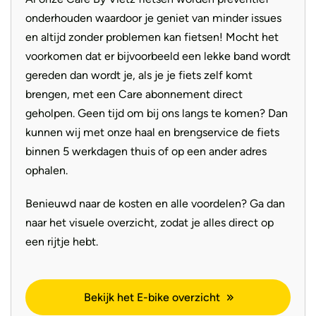
ondersteuningsniveau, binnen handbereik. Het display is
onderhouden waardoor je geniet van minder issues
intuïtief en eenvoudig te bedienen, zodat je altijd goed
en altijd zonder problemen kan fietsen! Mocht het
geïnformeerd bent tijdens je rit.
voorkomen dat er bijvoorbeeld een lekke band wordt
gereden dan wordt je, als je je fiets zelf komt
Waarom de Trek Verve+ 3 een geweldige keuze is:
brengen, met een Care abonnement direct
Krachtige motor: De Bosch Performance Line-motor met
geholpen. Geen tijd om bij ons langs te komen? Dan
75 Nm koppel biedt krachtige ondersteuning voor
kunnen wij met onze haal en brengservice de fiets
uitdagende ritten.
binnen 5 werkdagen thuis of op een ander adres
Voldoende actieradius: De 400 Wh accu zorgt ervoor dat
ophalen.
je zonder zorgen lange ritten kunt maken.
Benieuwd naar de kosten en alle voordelen? Ga dan
Soepele versnellingen: De Shimano 9-speed derailleur
naar het visuele overzicht, zodat je alles direct op
maakt schakelen soepel en eenvoudig.
een rijtje hebt.
Veilige remprestaties: Hydraulische schijfremmen bieden
betrouwbare remkracht in alle omstandigheden.
Comfortabel rijden: De geveerde voorvork en zadelpen
Bekijk het E-bike overzicht
zorgen voor een aangename rit, zelfs op ruwe wegen.