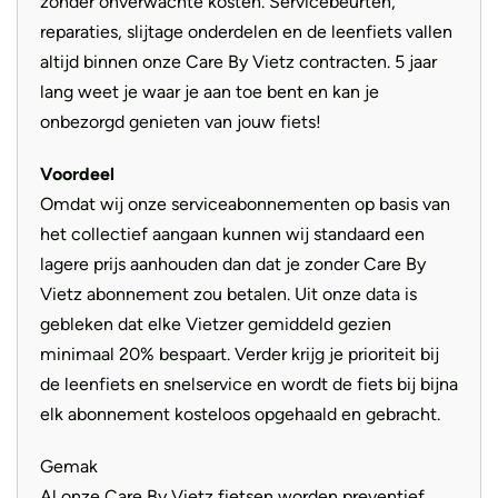
zonder onverwachte kosten. Servicebeurten,
Veiligheid staat voorop met de hydraulische schijfremmen
reparaties, slijtage onderdelen en de leenfiets vallen
van de Verve+ 3. Deze remmen bieden betrouwbare en
altijd binnen onze Care By Vietz contracten. 5 jaar
krachtige remprestaties, ongeacht het weer of het terrein.
lang weet je waar je aan toe bent en kan je
Je kunt met vertrouwen en precisie remmen, zelfs in
onbezorgd genieten van jouw fiets!
natte omstandigheden.
Voordeel
Omdat wij onze serviceabonnementen op basis van
Comfortabel Ontwerp: Voor Ontspannen Ritten
het collectief aangaan kunnen wij standaard een
De Verve+ 3 heeft een rechtopstaande zithouding, wat
lagere prijs aanhouden dan dat je zonder Care By
zorgt voor comfort en minder druk op je rug en polsen. De
Vietz abonnement zou betalen. Uit onze data is
geveerde voorvork en geveerde zadelpen absorberen
gebleken dat elke Vietzer gemiddeld gezien
schokken van oneffenheden op de weg, waardoor je rit
minimaal 20% bespaart. Verder krijg je prioriteit bij
soepel en aangenaam blijft, zelfs op hobbelige wegen.
de leenfiets en snelservice en wordt de fiets bij bijna
elk abonnement kosteloos opgehaald en gebracht.
Gebruiksvriendelijk Display
Met het Bosch Purion-display heb je alle essentiële
Gemak
ritgegevens, zoals snelheid, accuduur en
Al onze Care By Vietz fietsen worden preventief