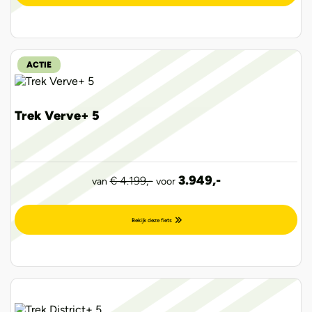
ACTIE
Trek Verve+ 5
3.949,-
€ 4.199,-
van
voor
Bekijk deze fiets