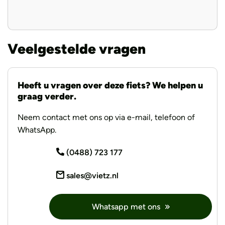
De Trek Verve+ 3 biedt de perfecte mix van kracht,
comfort en betrouwbaarheid. Met deze e-bike is elke rit
een plezierige ervaring, of je nu naar je werk fietst of
geniet van een ontspannen tocht in het weekend.
Veelgestelde vragen
Ben je klaar om de vrijheid van elektrisch fietsen te
Heeft u vragen over deze fiets? We helpen u
ontdekken? Kom dan langs bij Vietz voor een proefrit en
graag verder.
ervaar zelf hoe de Verve+ 3 jouw dagelijkse fietsbeleving
zal transformeren!
Neem contact met ons op via e-mail, telefoon of
WhatsApp.
(0488) 723 177
sales@vietz.nl
Whatsapp met ons