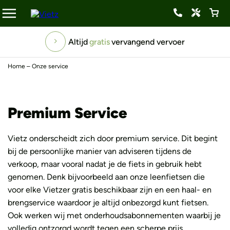
Premium Service
Graag willen wij je advies op maat verlenen en daarom
verwelkomen wij je graag in onze belevingsstore. We staan
Altijd
gratis
vervangend vervoer
je graag te woord of komen kosteloos langs!
Home
–
Onze service
Premium Service
Vietz onderscheidt zich door premium service. Dit begint
bij de persoonlijke manier van adviseren tijdens de
verkoop, maar vooral nadat je de fiets in gebruik hebt
genomen. Denk bijvoorbeeld aan onze leenfietsen die
voor elke Vietzer gratis beschikbaar zijn en een haal- en
brengservice waardoor je altijd onbezorgd kunt fietsen.
Ook werken wij met onderhoudsabonnementen waarbij je
volledig ontzorgd wordt tegen een scherpe prijs.