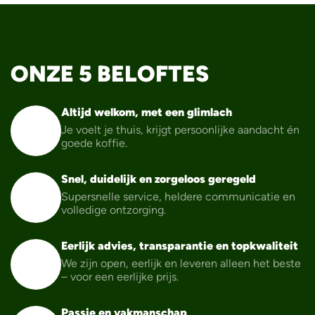
ACTIE
ACTIE
ACTIE
ACTIE
Stromer ST3 Pinion
ONZE 5 BELOFTES
Riese & Müller Nevo5
Riese & Müller
Kalkhoff Image 3
Charger5 Mixte Pinion
Vario
Excite 2026
HS
Altijd welkom, met een glimlach
5.599,-
€ 3.899,-
€ 6.099,-
van
voor
Je voelt je thuis, krijgt persoonlijke aandacht én
goede koffie.
€ 7.739,-
€ 8.118,-
Bekijk deze fiets
Bekijk deze fiets
Snel, duidelijk en zorgeloos geregeld
Bekijk deze fiets
Bekijk deze fiets
Supersnelle service, heldere communicatie en
volledige ontzorging.
Bekijk alle speed pedelecs
Eerlijk advies, transparantie en topkwaliteit
We zijn open, eerlijk en leveren alleen het beste
– voor een eerlijke prijs.
Passie en vakmanschap