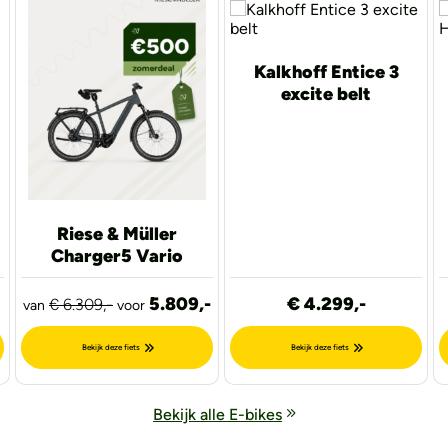
Kalkhoff Entice 3
excite belt
Riese & Müller
Charger5 Vario
5.809,-
€ 4.299,-
€ 6.309,-
van
voor
Bekijk deze fiets
Bekijk deze fiets
Bekijk alle E-bikes