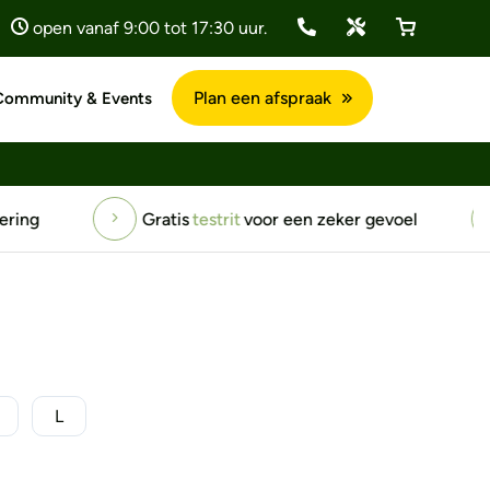
open vanaf 9:00 tot 17:30 uur.
Plan een afspraak
Community & Events
een zeker gevoel
1194+ positieve
reviews
L