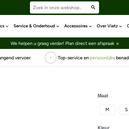
cs
Service & Onderhoud
Accessoires
Over Vietz
We helpen u graag verder!
Plan direct een afspraak
ice en
persoonlijke
benadering
Gratis
testrit
voor 
Maat
M
S
Kleur