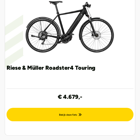
Riese & Müller Roadster4 Touring
€ 4.679,-
Bekijk deze fiets