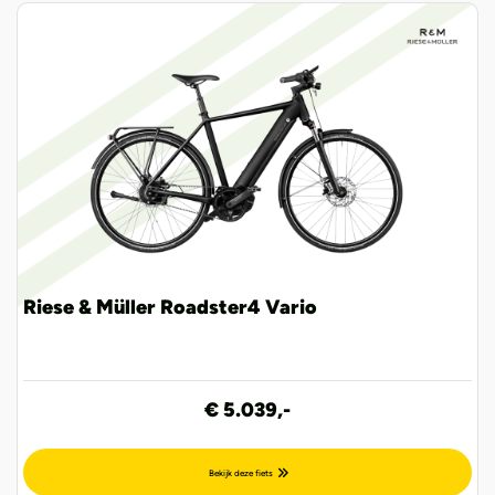
Riese & Müller Roadster4 Vario
€ 5.039,-
Bekijk deze fiets