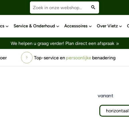
cs
Service & Onderhoud
Accessoires
Over Vietz
We helpen u graag verder!
Plan direct een afspraak
ice en
persoonlijke
benadering
Gratis
testrit
voor 
variant
horizontaal