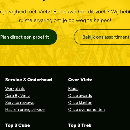
r je vrijheid met Vietz! Benieuwd hoe dit voelt? Wij he
ruime ervaring om je op weg te helpen!
Plan direct een proefrit
Bekijk ons assortiment
Service & Onderhoud
Over Vietz
Werkplaats
Blogs
Care By Vietz
Onze awards
Service reviews
Onze klanten
Haal en breng service
Onze evenementen
Top 3 Cube
Top 3 Trek