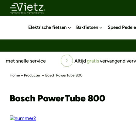
Elektrische fietsen
Bakfietsen
Speed Pedele
Altijd
gratis
vervangend vervoer
Top-serv
Home
–
Producten
–
Bosch PowerTube 800
Bosch PowerTube 800