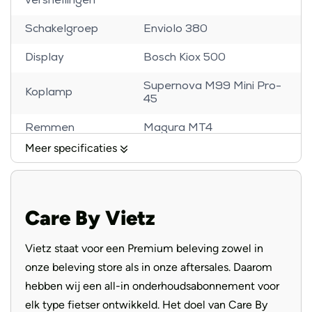
versnellingen
Schakelgroep
Enviolo 380
Display
Bosch Kiox 500
Supernova M99 Mini Pro-
Koplamp
45
Remmen
Magura MT4
Meer specificaties
Banden
Schwalbe Super Moto X
Voorvork
Suntour Mobie 34
Care By Vietz
Handvatten
Ergon Ergonomic
Zadel
Selle Royal New Lookin
Vietz staat voor een Premium beleving zowel in
onze beleving store als in onze aftersales. Daarom
Aandrijving
Riem
hebben wij een all-in onderhoudsabonnement voor
elk type fietser ontwikkeld. Het doel van Care By