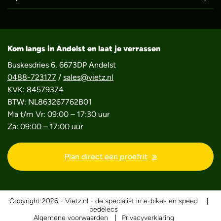
Kom langs in Andelst en laat je verrassen
Buskesdries 6, 6673DP Andelst
0488-723177
/
sales@vietz.nl
KVK: 84579374
BTW: NL863267762B01
Ma t/m Vr: 09:00 – 17:30 uur
Za: 09:00 – 17:00 uur
Plan direct een proefrit
Copyright 2026 - Vietz.nl - de specialist in e-bikes en speed
pedelecs
Algemene voorwaarden
Privacyverklaring