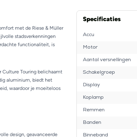
Specificaties
comfort met de Riese & Müller
Accu
ijlvolle stadsverkenningen
dachte functionaliteit, is
Motor
Aantal versnellingen
r Culture Touring belichaamt
Schakelgroep
g aluminium, biedt het
Display
heid, waardoor je moeiteloos
Koplamp
Remmen
Banden
lvolle design, geavanceerde
Binneband