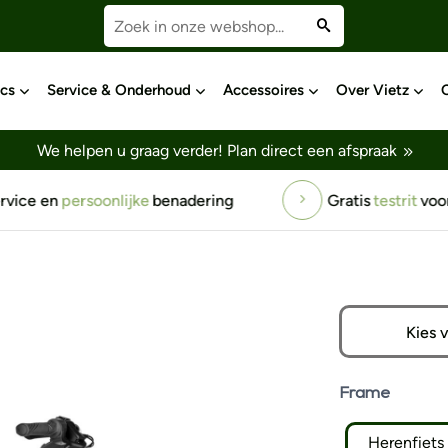
cs
Service & Onderhoud
Accessoires
Over Vietz
We helpen u graag verder!
Plan direct een afspraak
ice en
persoonlijke
benadering
Gratis
testrit
voor 
Kies 
Frame
Herenfiets