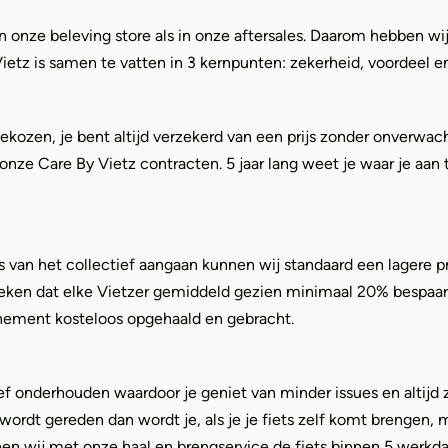
n onze beleving store als in onze aftersales. Daarom hebben w
Vietz is samen te vatten in 3 kernpunten: zekerheid, voordeel 
en, je bent altijd verzekerd van een prijs zonder onverwachte
n onze Care By Vietz contracten. 5 jaar lang weet je waar je aa
an het collectief aangaan kunnen wij standaard een lagere pr
ken dat elke Vietzer gemiddeld gezien minimaal 20% bespaart. Ve
onnement kosteloos opgehaald en gebracht.
ef onderhouden waardoor je geniet van minder issues en altijd
wordt gereden dan wordt je, als je je fiets zelf komt brengen
en wij met onze haal en brengservice de fiets binnen 5 werkda