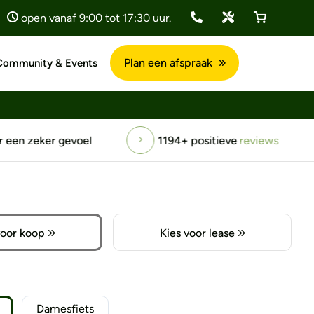
open vanaf 9:00 tot 17:30 uur.
Plan een afspraak
Community & Events
een zeker gevoel
1194+ positieve
reviews
voor koop
Kies voor lease
Damesfiets