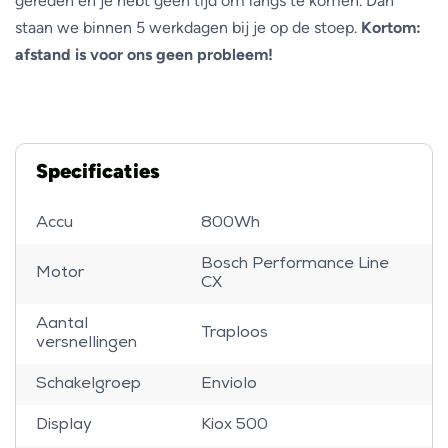
gereden en je hebt geen tijd om langs te komen. Dan
staan we binnen 5 werkdagen bij je op de stoep.
Kortom:
afstand is voor ons geen probleem!
Specificaties
Accu
800Wh
Bosch Performance Line
Motor
CX
Aantal
Traploos
versnellingen
Schakelgroep
Enviolo
Display
Kiox 500