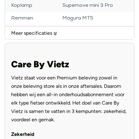
Koplamp
Supernove mini 3 Pro
Remmen
Magura MT5
Banden
Schwalbe Super moto
Meer specificaties
Voorvork
Sentour SF24
Handvatten
Ergon ergonomic
Care By Vietz
Selle Royal New Lookin
Zadel
Male Eco
Vietz staat voor een Premium beleving zowel in
onze beleving store als in onze aftersales. Daarom
Aandrijving
Riem
hebben wij een all-in onderhoudsabonnement voor
elk type fietser ontwikkeld. Het doel van Care By
Vietz is samen te vatten in 3 kernpunten: zekerheid,
voordeel en gemak.
Zekerheid