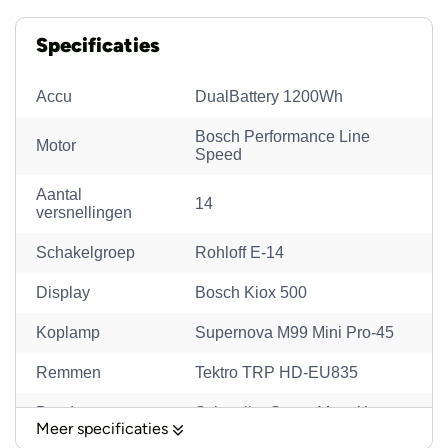
Specificaties
Accu
DualBattery 1200Wh
Bosch Performance Line
Motor
Speed
Aantal
14
versnellingen
Schakelgroep
Rohloff E-14
Display
Bosch Kiox 500
Koplamp
Supernova M99 Mini Pro-45
Remmen
Tektro TRP HD-EU835
Banden
Schwalbe Super Moto-X
Meer specificaties