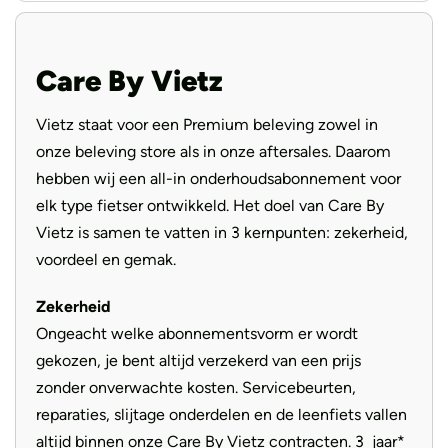
Federgabel Fox AWL 34, Air,
Voorvork
120mm
Handvatten
Ergon Ergonomic
Care By Vietz
Zadel
Ergon SF10 Gel
Vietz staat voor een Premium beleving zowel in
Aandrijving
Riem
onze beleving store als in onze aftersales. Daarom
hebben wij een all-in onderhoudsabonnement voor
elk type fietser ontwikkeld. Het doel van Care By
Vietz is samen te vatten in 3 kernpunten: zekerheid,
voordeel en gemak.
Zekerheid
Ongeacht welke abonnementsvorm er wordt
gekozen, je bent altijd verzekerd van een prijs
zonder onverwachte kosten. Servicebeurten,
reparaties, slijtage onderdelen en de leenfiets vallen
altijd binnen onze Care By Vietz contracten. 3 jaar*