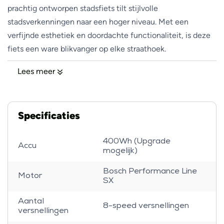
prachtig ontworpen stadsfiets tilt stijlvolle
stadsverkenningen naar een hoger niveau. Met een
verfijnde esthetiek en doordachte functionaliteit, is deze
fiets een ware blikvanger op elke straathoek.
Lees meer
Het slanke en minimalistische frame van de Riese &
Müller Culture Touring belichaamt modern design en
duurzaamheid. Gemaakt van hoogwaardig aluminium,
Specificaties
biedt het frame een perfecte balans tussen stabiliteit en
wendbaarheid, waardoor je moeiteloos door de drukke
400Wh (Upgrade
Accu
straten van de stad manoeuvreert.
mogelijk)
Bosch Performance Line
Motor
Wat maakt deze fiets uniek?
SX
Aantal
8-speed versnellingen
De Riese & Müller Culture onderscheidt zich door zijn
versnellingen
stijlvolle design, geavanceerde aandrijfsysteem en