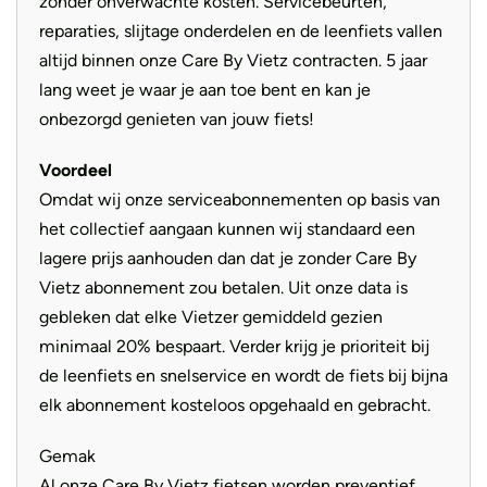
zonder onverwachte kosten. Servicebeurten,
De 400 Wh-accu op deze fiets biedt een goede balans
reparaties, slijtage onderdelen en de leenfiets vallen
Aandrijving
Ketting
tussen kracht en actieradius, ideaal voor stedelijk woon-
altijd binnen onze Care By Vietz contracten. 5 jaar
werkverkeer en recreatieve ritten. Met snelle oplaadtijden
lang weet je waar je aan toe bent en kan je
en een compacte integratie in het frame, is het een
onbezorgd genieten van jouw fiets!
praktische keuze voor fietsers die betrouwbare
Voordeel
ondersteuning nodig hebben met voldoende bereik.
Omdat wij onze serviceabonnementen op basis van
het collectief aangaan kunnen wij standaard een
De LED Remote op de Riese & Müller Culture-fiets biedt
lagere prijs aanhouden dan dat je zonder Care By
fietsers eenvoudige controle over de verlichting, waardoor
Vietz abonnement zou betalen. Uit onze data is
ze snel kunnen schakelen tussen verschillende modi voor
gebleken dat elke Vietzer gemiddeld gezien
verbeterde zichtbaarheid en veiligheid tijdens het rijden,
minimaal 20% bespaart. Verder krijg je prioriteit bij
dag en nacht.
de leenfiets en snelservice en wordt de fiets bij bijna
elk abonnement kosteloos opgehaald en gebracht.
De Riese & Müller Culture is een opvallende verschijning
in de wereld van elektrische fietsen, en wat deze fiets
Gemak
echt uniek maakt, gaat verder dan zijn indrukwekkende
Al onze Care By Vietz fietsen worden preventief