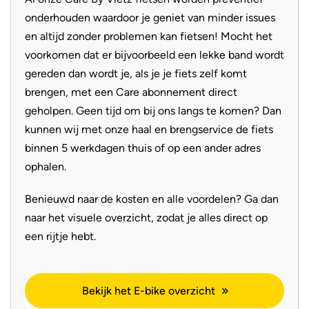
specificaties alleen. De Riese & Müller Culture
onderhouden waardoor je geniet van minder issues
onderscheidt zich door zijn stijlvolle design, geavanceerde
en altijd zonder problemen kan fietsen! Mocht het
aandrijfsysteem en toewijding aan kwaliteit en
voorkomen dat er bijvoorbeeld een lekke band wordt
duurzaamheid. Met een comfortabele rijervaring en een
gereden dan wordt je, als je je fiets zelf komt
krachtige motor biedt deze elektrische fiets een unieke
brengen, met een Care abonnement direct
combinatie van prestaties en maatschappelijke
geholpen. Geen tijd om bij ons langs te komen? Dan
verantwoordelijkheid.
kunnen wij met onze haal en brengservice de fiets
binnen 5 werkdagen thuis of op een ander adres
ophalen.
De Riese & Müller Culture-fiets heeft verschillende
varianten met elk unieke kenmerken en toepassingen.
Benieuwd naar de kosten en alle voordelen? Ga dan
naar het visuele overzicht, zodat je alles direct op
De Vario variant kenmerkt zich door een enviolo
een rijtje hebt.
schakelsysteem, wat betekent dat de versnellingen
ingebouwd zijn in de naaf van het achterwiel. Hierdoor
gaat het schakelen gemakkelijk en soepel.
Bekijk het E-bike overzicht