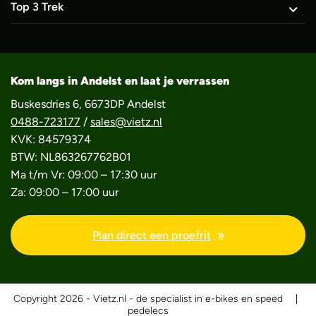
Top 3 Trek
Kom langs in Andelst en laat je verrassen
Buskesdries 6, 6673DP Andelst
0488-723177
/
sales@vietz.nl
KVK: 84579374
BTW: NL863267762B01
Ma t/m Vr: 09:00 – 17:30 uur
Za: 09:00 – 17:00 uur
Plan direct een proefrit
Copyright 2026 - Vietz.nl - de specialist in e-bikes en speed
pedelecs