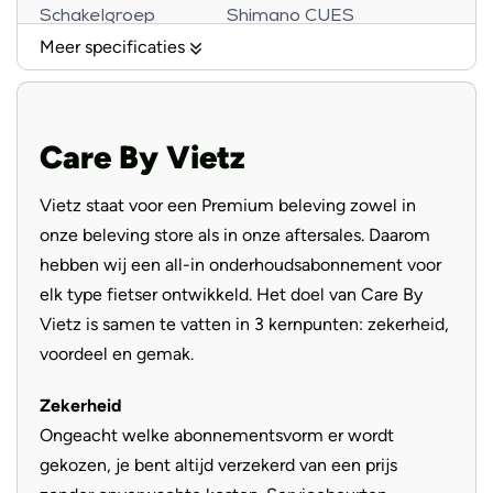
Schakelgroep
Shimano CUES
toewijding aan kwaliteit en duurzaamheid. Met een
Meer specificaties
comfortabele rijervaring, krachtige motor en uitstekende
Display
Bosch Purion 200
klantenservice biedt deze elektrische fiets een unieke
Koplamp
Herrmans H-Black MR8
combinatie van prestaties en maatschappelijke
verantwoordelijkheid.
Care By Vietz
Remmen
Magura MT A2, disc brake
Banden
Schwalbe Big Ben 50-622
Vietz staat voor een Premium beleving zowel in
De Bosch Performance Line SX-motor op deze fiets biedt
onze beleving store als in onze aftersales. Daarom
krachtige ondersteuning met een vermogen tot 340% en
Binneband
Schwalbe AV19
hebben wij een all-in onderhoudsabonnement voor
een koppel van maximaal 85 Nm. Deze combinatie zorgt
Voorvork
Suntour NCX 28, tapered
elk type fietser ontwikkeld. Het doel van Care By
voor een soepele en responsieve rijervaring, ideaal voor
Vietz is samen te vatten in 3 kernpunten: zekerheid,
verschillende soorten terrein. Met geavanceerde
Voorblad
55T
voordeel en gemak.
technologieën van Bosch en hoogwaardige componenten
Handvatten
Herrmans Grips Line
van Riese & Müller, biedt deze e-bike een comfortabele
Zekerheid
en krachtige rit voor fietsers die op zoek zijn naar
Selle Royal Essenza Eco
Zadel
Ongeacht welke abonnementsvorm er wordt
Unisex
prestaties en betrouwbaarheid.
gekozen, je bent altijd verzekerd van een prijs
Zadelpen
Custom