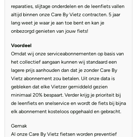
reparaties, slijtage onderdelen en de leenfiets vallen
altijd binnen onze Care By Vietz contracten. 5 jaar
Deze elektrische fiets is uitgerust met het Purion display
lang weet je waar je aan toe bent en kan je
van Bosch. Dit minimalistische boordcomputer heeft
onbezorgd genieten van jouw fiets!
makkelijk en eenvoudig te bedienen functies waaronder:
actieradius, trip afstand, rijmodus, totale afstand en de
Voordeel
laadtoestand. Verder is het Purion display uitgerust met
Omdat wij onze serviceabonnementen op basis van
een meeloop functie en uiteraard kan gemakkelijk de
het collectief aangaan kunnen wij standaard een
verlichting aan of uitgezet worden. Afgemonteerd met
lagere prijs aanhouden dan dat je zonder Care By
spiegelvrij glas is dit een compleet en veelzijdig display.
Vietz abonnement zou betalen. Uit onze data is
gebleken dat elke Vietzer gemiddeld gezien
minimaal 20% bespaart. Verder krijg je prioriteit bij
de leenfiets en snelservice en wordt de fiets bij bijna
elk abonnement kosteloos opgehaald en gebracht.
Gemak
Al onze Care By Vietz fietsen worden preventief