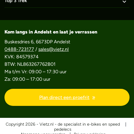
Top 3 Trek
Kom langs in Andelst en laat je verrassen
Buskesdries 6, 6673DP Andelst
0488-723177
/
sales@vietz.nl
KVK: 84579374
BTW: NL863267762B01
Ma t/m Vr: 09:00 – 17:30 uur
Za: 09:00 – 17:00 uur
Plan direct een proefrit
Copyright 2026 - Vietz.nl - de specialist in e-bikes en speed
pedelecs