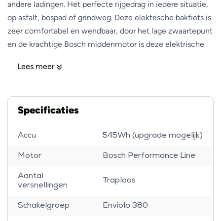
andere ladingen. Het perfecte rijgedrag in iedere situatie,
op asfalt, bospad of grindweg. Deze elektrische bakfiets is
zeer comfortabel en wendbaar, door het lage zwaartepunt
en de krachtige Bosch middenmotor is deze elektrische
bakfiets niet te stoppen! Combineer eindeloos met de
Lees meer
vele opties van de Transporter2 65 Vario bijvoorbeeld met
een honden-kit, kinderkap of twee kinderzitjes met
voetruimte en bagagevak.
Specificaties
Wat maakt deze Transporter2 65 Vario uniek?
Accu
545Wh (upgrade mogelijk)
Motor
Bosch Performance Line
Deze premium elektrische bakfiets met riemaandrijving
van Riese & Müller is uitgerust met de Bosch Performance
Aantal
Traploos
Line Smart System middenmoter met 75Nm koppel en
versnellingen
heeft een vermogen van 250W 36 Volt. Deze
Schakelgroep
Enviolo 380
middenmotor van Bosch is een geruisarme motor en