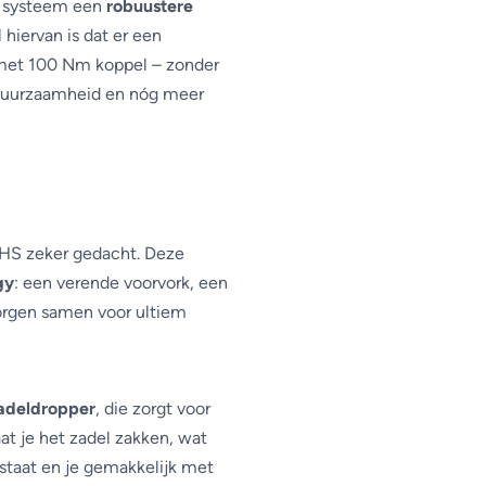
it systeem een
robuustere
Aandrijving
 hiervan is dat er een
 met 100 Nm koppel – zonder
t, duurzaamheid en nóg meer
 HS zeker gedacht. Deze
gy
: een verende voorvork, een
rgen samen voor ultiem
adeldropper
, die zorgt voor
at je het zadel zakken, wat
 staat en je gemakkelijk met