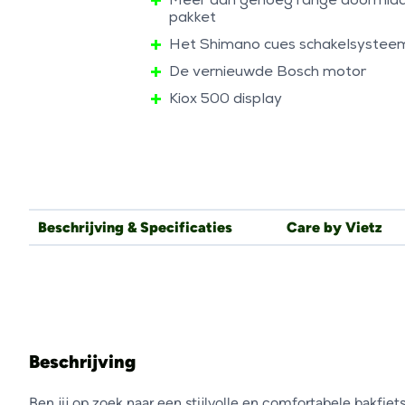
Meer dan genoeg range doormidd
pakket
Het Shimano cues schakelsystee
De vernieuwde Bosch motor
Kiox 500 display
Beschrijving & Specificaties
Care by Vietz
Beschrijving
Ben jij op zoek naar een stijlvolle en comfortabele bakfiet