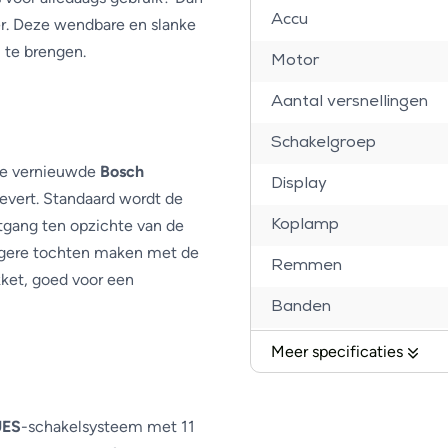
Accu
er. Deze wendbare en slanke
l te brengen.
Motor
Aantal versnellingen
Schakelgroep
de vernieuwde
Bosch
Display
vert. Standaard wordt de
itgang ten opzichte van de
Koplamp
angere tochten maken met de
Remmen
kket, goed voor een
Banden
Voorvork
Meer specificaties
Handvatten
UES
-schakelsysteem met 11
Zadel