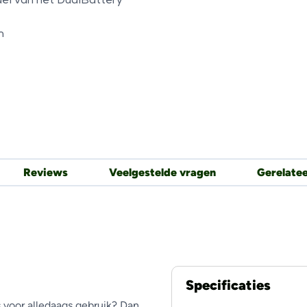
el van het DualBattery
m
Reviews
Veelgestelde vragen
Gerelate
Specificaties
s voor alledaags gebruik? Dan