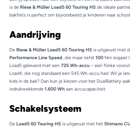
is de
Riese & Müller Load5 60 Touring HS
de ideale partn
bakfiets is perfect om bijvoorbeeld je kinderen naar schoo
Aandrijving
De
Riese & Müller Load5 60 Touring HS
is uitgerust met 
Performance Line Speed
, die maar liefst
100
Nm koppel le
Load5 geleverd met een
725 Wh-accu
– een flinke vooru
Load4, die nog standaard een 545 Wh-accu had. Wil je l
kids in de bak? Dan kun je kiezen voor het DualBattery-pa
indrukwekkende
1.600 Wh
aan accucapaciteit.
Schakelsysteem
De
Load5 60
Touring HS
is uitgerust met het
Shimano C