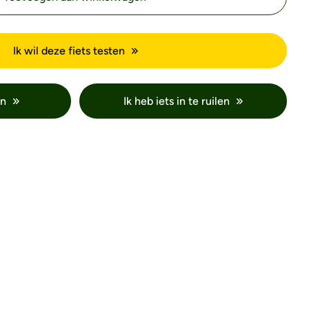
Ik wil deze fiets testen
en
Ik heb iets in te ruilen