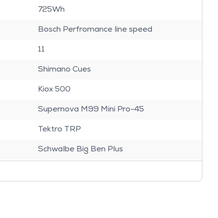
725Wh
Bosch Perfromance line speed
11
Shimano Cues
Kiox 500
Supernova M99 Mini Pro-45
Tektro TRP
Schwalbe Big Ben Plus
Suntour Mobie 34
Ergon Ergonomic
Dropper Post X-Fusion