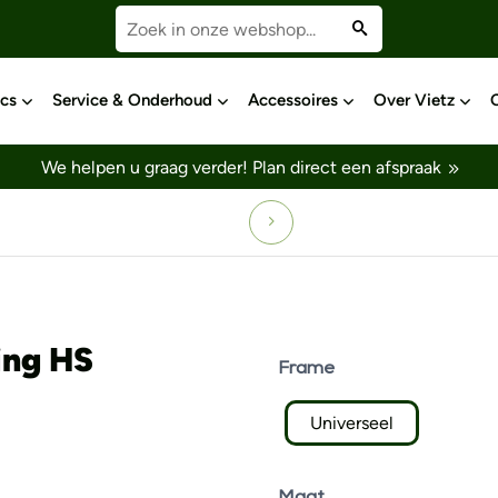
cs
Service & Onderhoud
Accessoires
Over Vietz
We helpen u graag verder!
Plan direct een afspraak
ing HS
Frame
Universeel