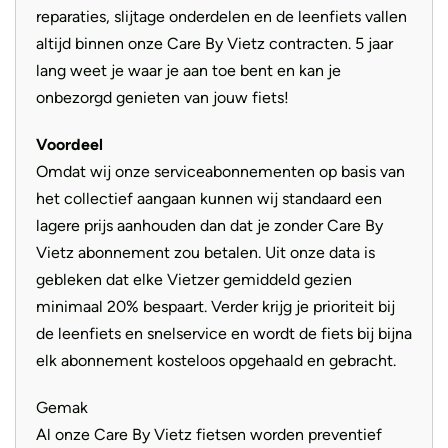
reparaties, slijtage onderdelen en de leenfiets vallen
nauwkeurige en comfortabele schakeling gerealiseerd.
altijd binnen onze Care By Vietz contracten. 5 jaar
Deze elektrische fiets is uitgerust met het Purion display
lang weet je waar je aan toe bent en kan je
van Bosch. Dit minimalistische boordcomputer heeft
onbezorgd genieten van jouw fiets!
makkelijk en eenvoudig te bedienen functies waaronder:
actieradius, trip afstand, rijmodus, totale afstand en de
Voordeel
laadtoestand. Verder is het Purion display uitgerust met
Omdat wij onze serviceabonnementen op basis van
een meeloop functie en uiteraard kan gemakkelijk de
het collectief aangaan kunnen wij standaard een
verlichting aan of uitgezet worden. Afgemonteerd met
lagere prijs aanhouden dan dat je zonder Care By
spiegelvrij glas is dit een compleet en veelzijdig display.
Vietz abonnement zou betalen. Uit onze data is
gebleken dat elke Vietzer gemiddeld gezien
minimaal 20% bespaart. Verder krijg je prioriteit bij
de leenfiets en snelservice en wordt de fiets bij bijna
elk abonnement kosteloos opgehaald en gebracht.
Gemak
Al onze Care By Vietz fietsen worden preventief