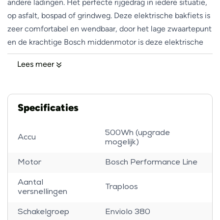
andere ladingen. Het perfecte rijgedrag in iedere situatie,
op asfalt, bospad of grindweg. Deze elektrische bakfiets is
zeer comfortabel en wendbaar, door het lage zwaartepunt
en de krachtige Bosch middenmotor is deze elektrische
bakfiets niet te stoppen! Combineer eindeloos met de
Lees meer
vele opties van de Transporter 85 Vario bijvoorbeeld met
een honden-kit, kinderkap of twee kinderzitjes met
voetruimte en bagagevak.
Specificaties
Wat maakt deze elektrische fiets uniek?
500Wh (upgrade
Accu
mogelijk)
Deze premium elektrische bakfiets met riemaandrijving
Motor
Bosch Performance Line
van Riese & Müller is uitgerust met de Bosch Performance
Line Smart System middenmoter met 65Nm koppel en
Aantal
Traploos
versnellingen
heeft een vermogen van 250W 36 Volt. Deze
middenmotor van Bosch is een geruisarme motor en
Schakelgroep
Enviolo 380