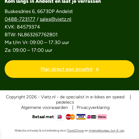
Kom langs in Andelst en laat je verrassen
Buskesdries 6, 6673DP Andelst
0488-723177
/
sales@vietz.nl
KVK: 84579374
BTW: NL863267762B01
Ma t/m Vr: 09:00 – 17:30 uur
Za: 09:00 – 17:00 uur
Plan direct een proefrit
Copyright 2026 - Vietz.nl - de specialist in e-bikes en speed
pedelecs
Algemene voorwaarden
Privacyverklaring
Betaal met
Website ontwerp & ontwikkeling door
Tools2Grow
en
Internetbureau Jun-E-Jay