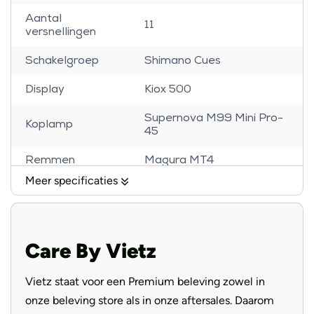
Aantal
11
versnellingen
Schakelgroep
Shimano Cues
Display
Kiox 500
Supernova M99 Mini Pro-
Koplamp
45
Remmen
Magura MT4
Meer specificaties
Banden
Schwalbe Super Moto-X
Voorvork
SR Suntour Mobie34
Care By Vietz
Handvatten
Ergon Ergonomic
Selle Royal Essenza
Vietz staat voor een Premium beleving zowel in
Zadel
Moderate
onze beleving store als in onze aftersales. Daarom