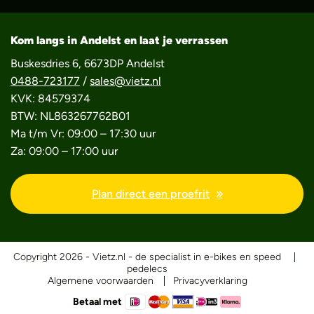
Kom langs in Andelst en laat je verrassen
Buskesdries 6, 6673DP Andelst
0488-723177
/
sales@vietz.nl
KVK: 84579374
BTW: NL863267762B01
Ma t/m Vr: 09:00 – 17:30 uur
Za: 09:00 – 17:00 uur
Plan direct een proefrit
Copyright 2026 - Vietz.nl - de specialist in e-bikes en speed
pedelecs
Algemene voorwaarden
Privacyverklaring
Betaal met