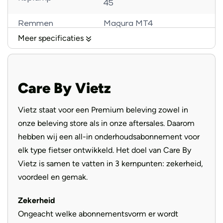
45
Remmen
Magura MT4
Meer specificaties
Banden
Schwalbe Super Moto-X
Voorvork
SR Suntour Mobie34
Care By Vietz
Handvatten
Ergon Ergonomic
Selle Royal Essenza
Vietz staat voor een Premium beleving zowel in
Zadel
Moderate
onze beleving store als in onze aftersales. Daarom
Aandrijving
Riem
hebben wij een all-in onderhoudsabonnement voor
elk type fietser ontwikkeld. Het doel van Care By
Vietz is samen te vatten in 3 kernpunten: zekerheid,
voordeel en gemak.
Zekerheid
Ongeacht welke abonnementsvorm er wordt