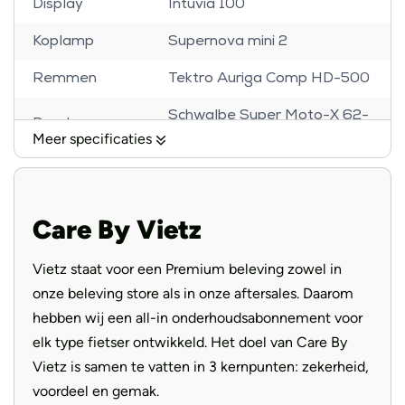
Display
Intuvia 100
Koplamp
Supernova mini 2
Remmen
Tektro Auriga Comp HD-500
Schwalbe Super Moto-X 62-
Banden
584 Reflex
Meer specificaties
Voorvork
SR Suntour Mobie 34
Handvatten
Herrmans Grips Line
Care By Vietz
Selle Royal Essenza
Zadel
Moderate
Vietz staat voor een Premium beleving zowel in
onze beleving store als in onze aftersales. Daarom
Aandrijving
Riem
hebben wij een all-in onderhoudsabonnement voor
elk type fietser ontwikkeld. Het doel van Care By
Vietz is samen te vatten in 3 kernpunten: zekerheid,
voordeel en gemak.