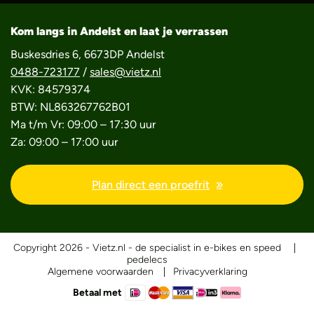
Kom langs in Andelst en laat je verrassen
Buskesdries 6, 6673DP Andelst
0488-723177
/
sales@vietz.nl
KVK: 84579374
BTW: NL863267762B01
Ma t/m Vr: 09:00 – 17:30 uur
Za: 09:00 – 17:00 uur
Plan direct een proefrit
Copyright 2026 - Vietz.nl - de specialist in e-bikes en speed
pedelecs
Algemene voorwaarden
Privacyverklaring
Betaal met