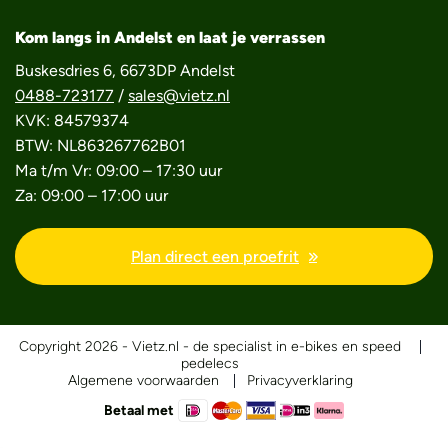
Kom langs in Andelst en laat je verrassen
Buskesdries 6, 6673DP Andelst
0488-723177
/
sales@vietz.nl
KVK: 84579374
BTW: NL863267762B01
Ma t/m Vr: 09:00 – 17:30 uur
Za: 09:00 – 17:00 uur
Plan direct een proefrit
Copyright 2026 - Vietz.nl - de specialist in e-bikes en speed
pedelecs
Algemene voorwaarden
Privacyverklaring
Betaal met