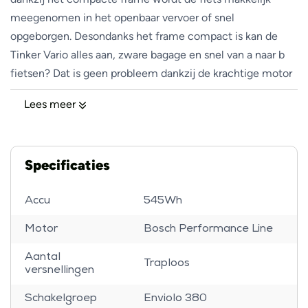
meegenomen in het openbaar vervoer of snel
opgeborgen. Desondanks het frame compact is kan de
Tinker Vario alles aan, zware bagage en snel van a naar b
fietsen? Dat is geen probleem dankzij de krachtige motor
van Bosch. De fiets is zo ontworpen dat hij binnen luttele
Lees meer
seconden ingeklapt kan worden waardoor hij makkelijk te
hanteren is.
Specificaties
Wat maakt deze elektrische fiets uniek?
Accu
545Wh
De Tinker Vario is uitgerust met de Bosch Performance
Motor
Bosch Performance Line
Line middenmotor van maar liefst 65Nm en beschikt over
een Bosch PowerPack accu van 500Wh, hierdoor heb je
Aantal
Traploos
optimale ondersteuning en een grote actieradius
versnellingen
(afhankelijk van factoren zoals lichaamsgewicht en
Schakelgroep
Enviolo 380
weersomstandigheden). In plaats van vele complexe