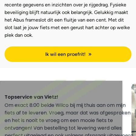
recente gegevens en inzichten over je rijgedrag. Fysieke
beveiliging blijft natuurlijk ook belangrijk. Gelukkig maakt
het Abus frameslot dit een fluitje van een cent. Met dit
slot laat je jouw fiets met een gerust hart achter op welke
plek dan ook.
Ik wil een proefrit!
Topservice van Vietz!
Om exact 8:00 belde Wilco bij mij thuis aan om mijn
fiets af te leveren. Vroeg, maar dat was afgesproken
en het is nooit te vroeg om een mooie fiets te
ontvangen! Van bestelling tot levering werd alles