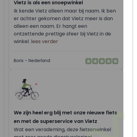
Vietz is als een snoepwinkel
Ik kende Vietz alleen maar bij naam. Ik ben
er achter gekomen dat Vietz meer is dan
alleen een naam. Er hangt een
ontzettende prettige sfeer bij Vietz in de
winkel.
lees verder
Boris - Nederland
We zijn heel erg blij met onze nieuwe fiets
en met de superservice van Vietz
Wat een verademing, deze fietsenwinkel