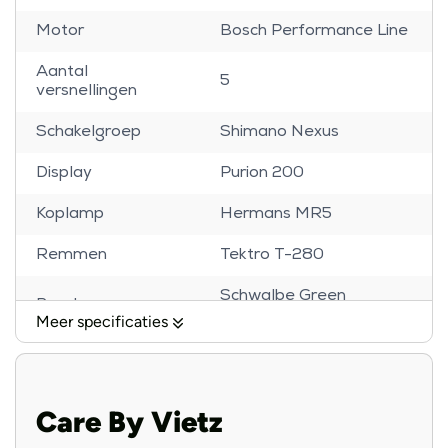
Motor
Bosch Performance Line
Aantal
5
versnellingen
Schakelgroep
Shimano Nexus
Display
Purion 200
Koplamp
Hermans MR5
Remmen
Tektro T-280
Schwalbe Green
Banden
Marathon
Meer specificaties
Voorvork
Suntour XCM32
Handvatten
Ergon GC10
Care By Vietz
Zadel
Selle Royal EssenzaPlus