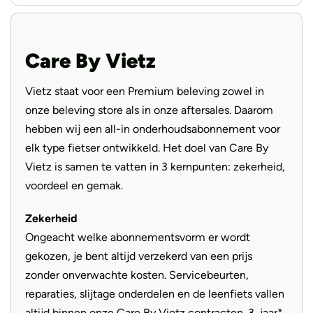
Voorvork
Suntour Mobie 34
Handvatten
Ergon Ergonomic
Care By Vietz
Zadel
Selle Royal New Lookin
Vietz staat voor een Premium beleving zowel in
Aandrijving
Riem
onze beleving store als in onze aftersales. Daarom
hebben wij een all-in onderhoudsabonnement voor
elk type fietser ontwikkeld. Het doel van Care By
Vietz is samen te vatten in 3 kernpunten: zekerheid,
voordeel en gemak.
Zekerheid
Ongeacht welke abonnementsvorm er wordt
gekozen, je bent altijd verzekerd van een prijs
zonder onverwachte kosten. Servicebeurten,
reparaties, slijtage onderdelen en de leenfiets vallen
altijd binnen onze Care By Vietz contracten. 3 jaar*