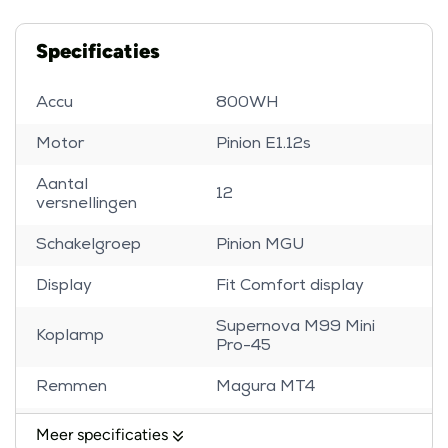
Specificaties
Accu
800WH
Motor
Pinion E1.12s
Aantal
12
versnellingen
Schakelgroep
Pinion MGU
Display
Fit Comfort display
Supernova M99 Mini
Koplamp
Pro-45
Remmen
Magura MT4
Banden
Schwalbe Super Moto X
Meer specificaties