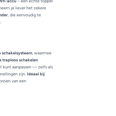
Wh-accu
– een echte topper
Handvatten
eem je liever het zekere
Zadel
nder
, die eenvoudig te
.
Aandrijving
o schakelsysteem
, waarmee
s traploos schakelen
t kunt aanpassen — zelfs als
nellingen zijn.
Ideaal bij
orzien van een