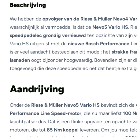
Beschrijving
We hebben de
opvolger van de Riese & Müller Nevo4 Va
waarschijnlijk al vermoedde, is dat de
Nevo5 Vario HS
. Ri
speedpedelec grondig vernieuwd
ten opzichte van zijn 
Vario HS uitgerust met de
nieuwe Bosch Performance Li
is er veel aandacht besteed aan dit model: het
strakke fr
lasnaden
oogt bijzonder hoogwaardig. Bovendien zijn er d
toegevoegd die deze speedpedelec nét dat beetje extra g
Aandrijving
Onder de
Riese & Müller Nevo5 Vario HS
bevindt zich de
Performance Line Speed-motor
, die nu maar liefst
100 N
krachtpatser dus. Dat is een flinke upgrade ten opzichte 
motoren, die tot
85 Nm koppel
leverden. Om jou moeitel