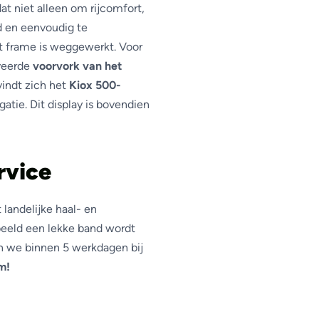
at niet alleen om rijcomfort,
d en eenvoudig te
het frame is weggewerkt. Voor
eveerde
voorvork van het
indt zich het
Kiox 500-
gatie. Dit display is bovendien
rvice
landelijke haal- en
beeld een lekke band wordt
an we binnen 5 werkdagen bij
m!