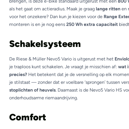
brengen, is deze e-bike standaard uitgerust met een
800 
als het gaat om actieradius. Maak je graag
lange ritten
en n
voor het onzekere? Dan kun je kiezen voor de
Range Exte
monteren is en je nog eens
250 Wh extra capaciteit
biedt
Schakelsysteem
De Riese & Müller Nevo5 Vario is uitgerust met het
Enviol
je traploos kunt schakelen. Je vraagt je misschien af:
wat i
precies?
Het betekent dat je de versnelling op elk momen
je stilstaat — zonder dat er voelbare ‘sprongen’ tussen vers
stoplichten of heuvels
. Daarnaast is de Nevo5 Vario HS vo
onderhoudsarme riemaandrijving.
Comfort