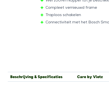
Wel 100Nm koppel tot je beschikk
Compleet vernieuwd frame
Traploos schakelen
Connectiviteit met het Bosch Sm
Beschrijving & Specificaties
Care by Vietz