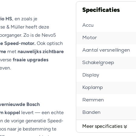
Specificaties
rio HS
, en zoals je
Accu
ese & Müller heeft deze
voorganger. Zo is de Nevo5
Motor
ne Speed-motor.
Ook optisch
Aantal versnellingen
ame
met
nauwelijks zichtbare
iverse
fraaie upgrades
Schakelgroep
even.
Display
Koplamp
Remmen
vernieuwde Bosch
m koppel
levert — een echte
Banden
van de vorige generatie Speed-
Voorvork
Meer specificaties
oos naar je bestemming te