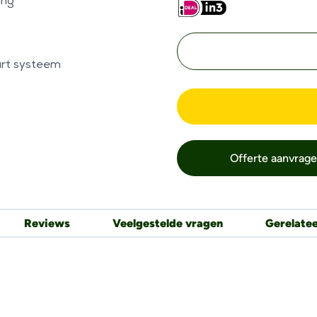
ing
art systeem
Offerte aanvrag
Reviews
Veelgestelde vragen
Gerelate