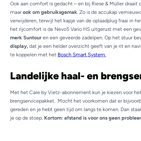
Ook aan comfort is gedacht – en bij Riese & Müller draait d
maar
ook om gebruiksgemak
. Zo is de accukap vernieuw
verwijderen, terwijl het kapje van de oplaadplug fraai in 
het rijcomfort is de Nevo5 Vario HS uitgerust met een g
merk Suntour
en een geveerde zadelpen. Op het stuur bev
display,
dat je een helder overzicht geeft van je rit en navi
te koppelen met het
Bosch Smart System.
Landelijke haal- en brengse
Met het Care by Vietz-abonnement kun je kiezen voor het 
brengservicepakket. Mocht het voorkomen dat er bijvoor
gereden en je hebt geen tijd om langs te komen. Dan sta
je op de stoep.
Kortom: afstand is voor ons geen problee