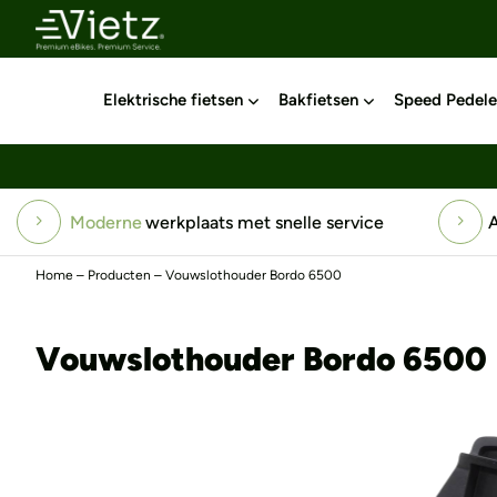
Elektrische fietsen
Bakfietsen
Speed Pedele
Altijd
gratis
vervangend vervoer
Top-serv
Home
–
Producten
–
Vouwslothouder Bordo 6500
Vouwslothouder Bordo 6500