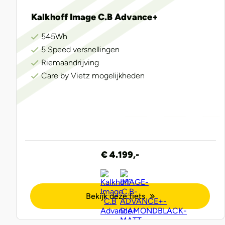
Kalkhoff Image C.B Advance+
545Wh
5 Speed versnellingen
Riemaandrijving
Care by Vietz mogelijkheden
€ 4.199,-
Bekijk deze fiets