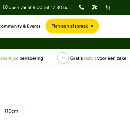
open vanaf 9:00 tot 17:30 uur.
Plan een afspraak
Community & Events
een zeker gevoel
1194+ positieve
reviews
110cm