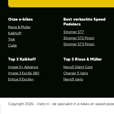
Onze e-bikes
Best verkochte Speed
Pedelecs
Riese & Müller
Stromer ST7
Kalkhoff
Stromer ST2 Pinion
Trek
Stromer ST3 Pinion
Cube
Top 3 Kalkhoff
Top 3 Riese & Müller
Image 5+ Advance
Nevo5 Silent Core
Image 3 Excite 380
Charger 5 Vario
Entice 5 Excite+
Nevo5 Vario
Copyright 2026 - Vietz.nl - de specialist in e-bikes en speed ped