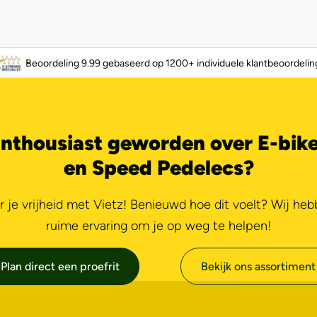
Beoordeling 9.99 gebaseerd op 1200+ individuele klantbeoordelin
nthousiast geworden over E-bik
en Speed Pedelecs?
r je vrijheid met Vietz! Benieuwd hoe dit voelt? Wij he
ruime ervaring om je op weg te helpen!
Plan direct een proefrit
Bekijk ons assortiment