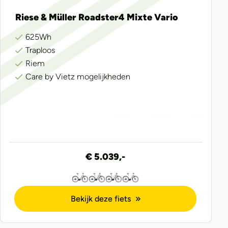
Riese & Müller Roadster4 Mixte Vario
625Wh
Traploos
Riem
Care by Vietz mogelijkheden
€ 5.039,-
Bekijk deze fiets