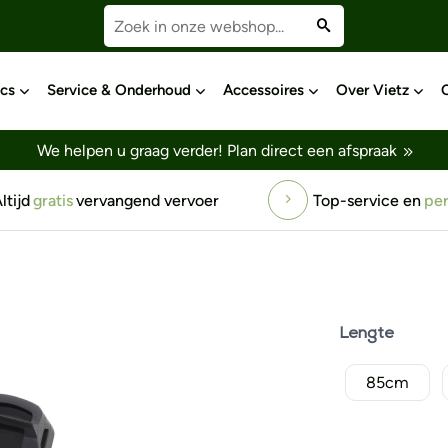
cs
Service & Onderhoud
Accessoires
Over Vietz
We helpen u graag verder!
Plan direct een afspraak
ice en
persoonlijke
benadering
Gratis
testrit
voor 
Lengte
85cm