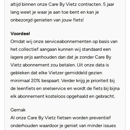
Flow-app en de nieuwe Kiox 300 display waar deze
altijd binnen onze Care By Vietz contracten. 5 jaar
Type
Gates Carbondrive CDX
elektrische fiets over beschikt is vandaag de dag het beste
aandrijving
lang weet je waar je aan toe bent en kan je
systeem van Bosch. In combinatie met de hierboven
onbezorgd genieten van jouw fiets!
Zadel
Selle Royal Essenza Plus
genoemde Bosch Performance Line Smart System en de
625Wh batterij is geen uitdaging te groot.
Voordeel
Drager
Mik HD Rear Carrier
Omdat wij onze serviceabonnementen op basis van
Remschijf
voor: 180 mm achter 180 mm
het collectief aangaan kunnen wij standaard een
De Kiox 300 display is uitgerust met de LED remote wat
lagere prijs aanhouden dan dat je zonder Care By
betekent dat er in een oogopslag duidelijk is in welke
Type
Image 5
Vietz abonnement zou betalen. Uit onze data is
ondersteuningsstand de E-Bike staat. Deze
gebleken dat elke Vietzer gemiddeld gezien
boordcomputer heeft erg veel functies waardoor hij
minimaal 20% bespaart. Verder krijg je prioriteit bij
vergeleken wordt met een complete fietscomputer. De
de leenfiets en snelservice en wordt de fiets bij bijna
Kiox 300 registreert: de trip afstand, totale afstand,
elk abonnement kosteloos opgehaald en gebracht.
trapfrequentie, Calorieën, rijtijd, gemiddelde snelheid en
eventueel de hartslag (met uitbreiding van de
Gemak
hartslagmeter). Het grootste voordeel wat de Kiox 300
Al onze Care By Vietz fietsen worden preventief
display heeft is dat er via de telefoon een route met
onderhouden waardoor je geniet van minder issues
bluetooth gestreamd kan worden naar de boordcomputer.