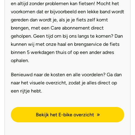
en altijd zonder problemen kan fietsen! Mocht het
Dat betekent dat de display aangeeft wanneer er een
voorkomen dat er bijvoorbeeld een lekke band wordt
afslag genomen moet worden, ideaal om nieuwe routes
gereden dan wordt je, als je je fiets zelf komt
te ontdekken!
brengen, met een Care abonnement direct
geholpen. Geen tijd om bij ons langs te komen? Dan
De plus (+) bij de Kalkhoff Image 5 Excite+ BLX betekent
kunnen wij met onze haal en brengservice de fiets
dat de fiets niet alleen een draagvermogen heeft tot wel
binnen 5 werkdagen thuis of op een ander adres
170kg maar ook maximale stabiliteit, flexibiliteit en
ophalen.
comfort biedt. Deze eigenschappen zien we fysiek op de
fiets terug wanneer we kijken naar bijvoorbeeld de
Benieuwd naar de kosten en alle voordelen? Ga dan
bredere banden, dikkere spaken, het remsysteem met 4
naar het visuele overzicht, zodat je alles direct op
zuigers en de lucht geveerde voorvork. Deze E-Bike is niet
een rijtje hebt.
alleen ontwikkeld voor de wat zwaardere en sterkere
fietsers maar ook voor iedereen die bijvoorbeeld veel
bagage meeneemt of natuurlijk voor een kwalitatief
Bekijk het E-bike overzicht
hogere fiets kiest.