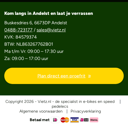
Kom langs in Andelst en laat je verrassen
Buskesdries 6, 6673DP Andelst
0488-723177
/
sales@vietz.nl
KVK: 84579374
BTW: NL863267762B01
Ma t/m Vr: 09:00 – 17:30 uur
Za: 09:00 – 17:00 uur
Plan direct een proefrit
Copyright 2026 - Vietz.nl - de specialist in e-bikes en speed
pedelecs
Algemene voorwaarden
Privacyverklaring
Betaal met